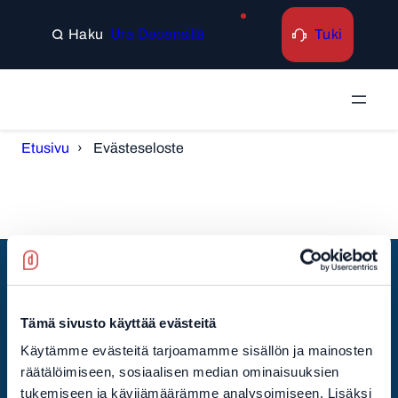
Siirry
sisältöön
Tuki
Ura Decensillä
Search
Etusivu
Evästeseloste
Tilaa uutiskirje
Tämä sivusto käyttää evästeitä
Käytämme evästeitä tarjoamamme sisällön ja mainosten
räätälöimiseen, sosiaalisen median ominaisuuksien
Pysy kärryillä Decensin ja koko IT-alan uusista tuulista!
tukemiseen ja kävijämäärämme analysoimiseen. Lisäksi