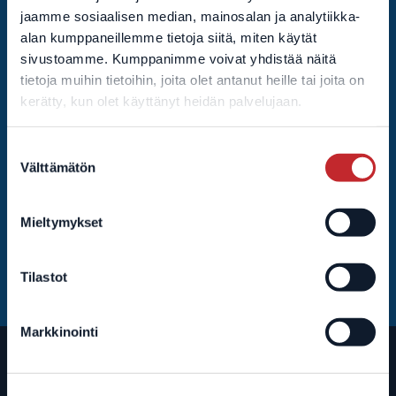
Tässä kyydissä kannattaa pysyä – tarjoamme
jaamme sosiaalisen median, mainosalan ja analytiikka-
näkökulmia IT-kumppanuuteen ja erilaisiin palveluihin.
alan kumppaneillemme tietoja siitä, miten käytät
Kerromme asiantuntijoidemme hyödyllisiä vinkkejä ja
sivustoamme. Kumppanimme voivat yhdistää näitä
avaamme heimolaistemme arkea. Saat uutiskirjeen
tietoja muihin tietoihin, joita olet antanut heille tai joita on
suoraan sähköpostiisi. Emme viesti turhan usein, ja voit
kerätty, kun olet käyttänyt heidän palvelujaan.
perua tilauksesi milloin vain.
Nimesi
Suostumuksen
Välttämätön
valinta
Sähköpostiosoitteesi
Mieltymykset
Tilastot
Markkinointi