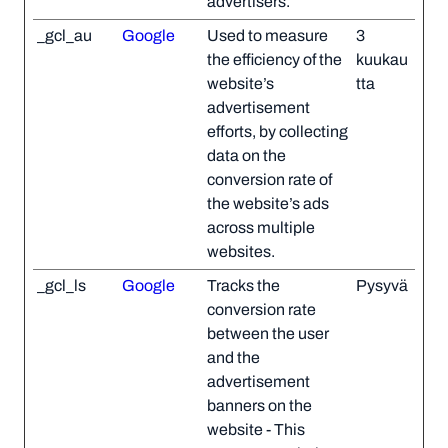
advertisers.
_gcl_au
Google
Used to measure
3
the efficiency of the
kuukau
website’s
tta
advertisement
efforts, by collecting
data on the
conversion rate of
the website’s ads
across multiple
websites.
_gcl_ls
Google
Tracks the
Pysyvä
conversion rate
between the user
and the
advertisement
banners on the
website - This