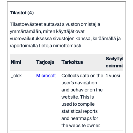
Tilastot (4)
Tilastoevästeet auttavat sivuston omistajia
ymmärtämään, miten käyttäjät ovat
vuorovaikutuksessa sivustojen kanssa, keräämällä ja
raportoimalla tietoja nimettömästi.
Säilytyksen
Nimi
Tarjoaja
Tarkoitus
enimmäisk
_clck
Microsoft
Collects data on the
1 vuosi
user’s navigation
and behavior on the
website. This is
used to compile
statistical reports
and heatmaps for
the website owner.