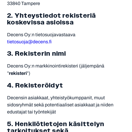
33840 Tampere
2. Yhteystiedot rekisteriä
koskevissa asioissa
Decens Oy:n tietosuojavastaava
tietosuoja@decens.fi
3. Rekisterin nimi
Decens Oy:n markkinointirekisteri (jäljempänä
rekisteri
”
”)
4. Rekisteröidyt
Decensin asiakkaat, yhteistyökumppanit, muut
sidosryhmät sekä potentiaaliset asiakkaat ja niiden
edustajat tai työntekijät
5. Henkilötietojen käsittelyn
tarkoitukset sekä