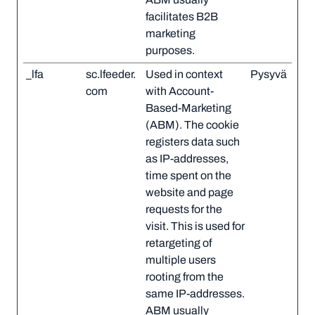
facilitates B2B
marketing
purposes.
_lfa
sc.lfeeder.
Used in context
Pysyvä
com
with Account-
Based-Marketing
(ABM). The cookie
registers data such
as IP-addresses,
time spent on the
website and page
requests for the
visit. This is used for
retargeting of
multiple users
rooting from the
same IP-addresses.
ABM usually