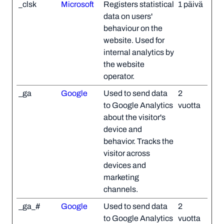
_clsk
Microsoft
Registers statistical
1 päivä
data on users'
behaviour on the
website. Used for
internal analytics by
the website
operator.
_ga
Google
Used to send data
2
to Google Analytics
vuotta
about the visitor's
device and
behavior. Tracks the
visitor across
devices and
marketing
channels.
_ga_#
Google
Used to send data
2
to Google Analytics
vuotta