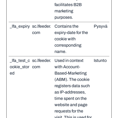
facilitates B2B
marketing
purposes.
_lfa_expiry
sc.lfeeder.
Contains the
Pysyvä
com
expiry-date for the
cookie with
corresponding
name.
_lfa_test_c
sc.lfeeder.
Used in context
Istunto
ookie_stor
com
with Account-
ed
Based-Marketing
(ABM). The cookie
registers data such
as IP-addresses,
time spent on the
website and page
requests for the
visit. This is used for