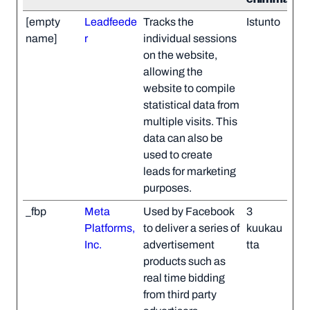
[empty
Leadfeede
Tracks the
Istunto
name]
r
individual sessions
on the website,
allowing the
website to compile
statistical data from
multiple visits. This
data can also be
used to create
leads for marketing
purposes.
_fbp
Meta
Used by Facebook
3
Platforms,
to deliver a series of
kuukau
Inc.
advertisement
tta
products such as
real time bidding
from third party