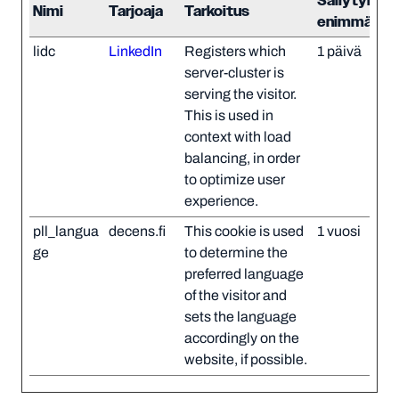
Säilytyksen
Nimi
Tarjoaja
Tarkoitus
enimmäisk
lidc
LinkedIn
Registers which
1 päivä
server-cluster is
serving the visitor.
This is used in
context with load
balancing, in order
to optimize user
experience.
pll_langua
decens.fi
This cookie is used
1 vuosi
ge
to determine the
preferred language
of the visitor and
sets the language
accordingly on the
website, if possible.