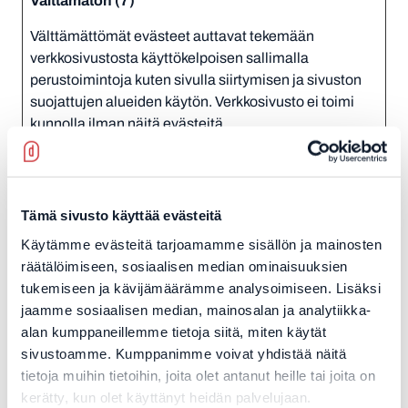
Välttämättömät evästeet auttavat tekemään
verkkosivustosta käyttökelpoisen sallimalla
perustoimintoja kuten sivulla siirtymisen ja sivuston
suojattujen alueiden käytön. Verkkosivusto ei toimi
kunnolla ilman näitä evästeitä.
Säilytyksen
Nimi
Tarjoaja
Tarkoitus
enimmäisk
__cf_bm
decens.fi
This cookie is used
1 päivä
Tämä sivusto käyttää evästeitä
[x2]
LinkedIn
to distinguish
Käytämme evästeitä tarjoamamme sisällön ja mainosten
between humans
räätälöimiseen, sosiaalisen median ominaisuuksien
and bots. This is
tukemiseen ja kävijämäärämme analysoimiseen. Lisäksi
beneficial for the
jaamme sosiaalisen median, mainosalan ja analytiikka-
website, in order to
alan kumppaneillemme tietoja siitä, miten käytät
make valid reports
sivustoamme. Kumppanimme voivat yhdistää näitä
on the use of their
tietoja muihin tietoihin, joita olet antanut heille tai joita on
website.
kerätty, kun olet käyttänyt heidän palvelujaan.