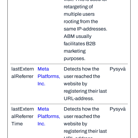
retargeting of
multiple users
rooting from the
same IP-addresses.
ABM usually
facilitates B2B
marketing
purposes.
lastExtern
Meta
Detects how the
Pysyvä
alReferrer
Platforms,
user reached the
Inc.
website by
registering their last
URL-address.
lastExtern
Meta
Detects how the
Pysyvä
alReferrer
Platforms,
user reached the
Time
Inc.
website by
registering their last