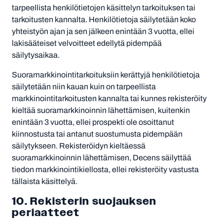
tarpeellista henkilötietojen käsittelyn tarkoituksen tai
tarkoitusten kannalta. Henkilötietoja säilytetään koko
yhteistyön ajan ja sen jälkeen enintään 3 vuotta, ellei
lakisääteiset velvoitteet edellytä pidempää
säilytysaikaa.
Suoramarkkinointitarkoituksiin kerättyjä henkilötietoja
säilytetään niin kauan kuin on tarpeellista
markkinointitarkoitusten kannalta tai kunnes rekisteröity
kieltää suoramarkkinoinnin lähettämisen, kuitenkin
enintään 3 vuotta, ellei prospekti ole osoittanut
kiinnostusta tai antanut suostumusta pidempään
säilytykseen. Rekisteröidyn kieltäessä
suoramarkkinoinnin lähettämisen, Decens säilyttää
tiedon markkinointikiellosta, ellei rekisteröity vastusta
tällaista käsittelyä.
10. Rekisterin suojauksen
periaatteet