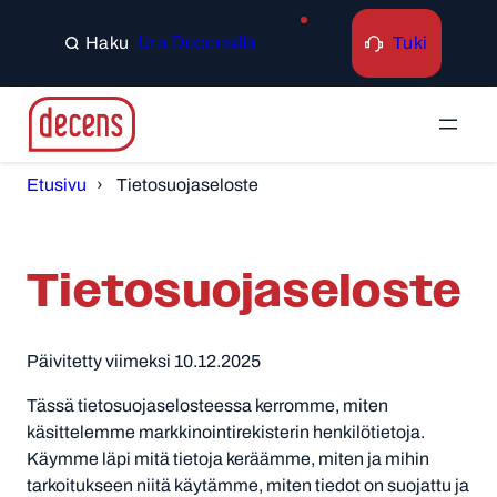
Siirry
sisältöön
Tuki
Ura Decensillä
Search
Etusivu
Tietosuojaseloste
Tietosuoja­seloste
Päivitetty viimeksi 10.12.2025
Tässä tietosuojaselosteessa kerromme, miten
käsittelemme markkinointirekisterin henkilötietoja.
Käymme läpi mitä tietoja keräämme, miten ja mihin
tarkoitukseen niitä käytämme, miten tiedot on suojattu ja