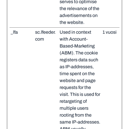
serves to optimise
the relevance of the
advertisements on
the website.
_lfa
sc.lfeeder.
Used in context
1 vuosi
com
with Account-
Based-Marketing
(ABM). The cookie
registers data such
as IP-addresses,
time spent on the
website and page
requests for the
visit. This is used for
retargeting of
multiple users
rooting from the
same IP-addresses.
ABM usually