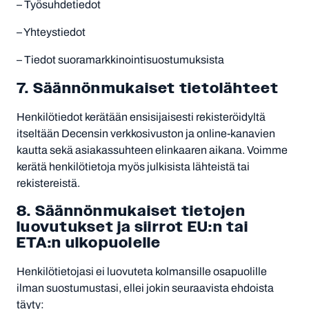
– Työsuhdetiedot
– Yhteystiedot
– Tiedot suoramarkkinointisuostumuksista
7. Säännönmukaiset tietolähteet
Henkilötiedot kerätään ensisijaisesti rekisteröidyltä
itseltään Decensin verkkosivuston ja online-kanavien
kautta sekä asiakassuhteen elinkaaren aikana. Voimme
kerätä henkilötietoja myös julkisista lähteistä tai
rekistereistä.
8. Säännönmukaiset tietojen
luovutukset ja siirrot EU:n tai
ETA:n ulkopuolelle
Henkilötietojasi ei luovuteta kolmansille osapuolille
ilman suostumustasi, ellei jokin seuraavista ehdoista
täyty: