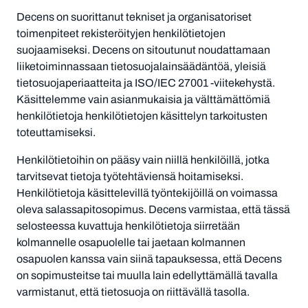
Decens on suorittanut tekniset ja organisatoriset
toimenpiteet rekisteröityjen henkilötietojen
suojaamiseksi. Decens on sitoutunut noudattamaan
liiketoiminnassaan tietosuojalainsäädäntöä, yleisiä
tietosuojaperiaatteita ja ISO/IEC 27001 -viitekehystä.
Käsittelemme vain asianmukaisia ja välttämättömiä
henkilötietoja henkilötietojen käsittelyn tarkoitusten
toteuttamiseksi.
Henkilötietoihin on pääsy vain niillä henkilöillä, jotka
tarvitsevat tietoja työtehtäviensä hoitamiseksi.
Henkilötietoja käsittelevillä työntekijöillä on voimassa
oleva salassapitosopimus. Decens varmistaa, että tässä
selosteessa kuvattuja henkilötietoja siirretään
kolmannelle osapuolelle tai jaetaan kolmannen
osapuolen kanssa vain siinä tapauksessa, että Decens
on sopimusteitse tai muulla lain edellyttämällä tavalla
varmistanut, että tietosuoja on riittävällä tasolla.