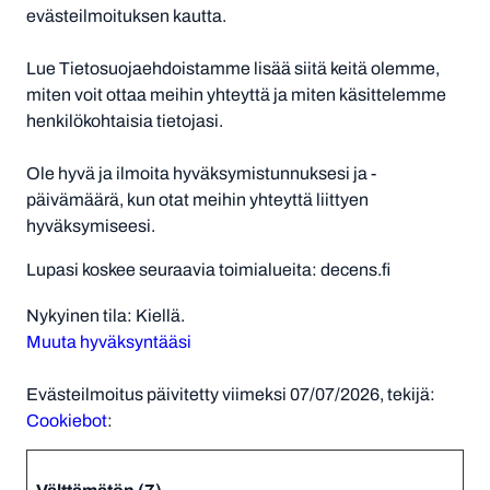
evästeilmoituksen kautta.
Lue Tietosuojaehdoistamme lisää siitä keitä olemme,
miten voit ottaa meihin yhteyttä ja miten käsittelemme
henkilökohtaisia tietojasi.
Ole hyvä ja ilmoita hyväksymistunnuksesi ja -
päivämäärä, kun otat meihin yhteyttä liittyen
hyväksymiseesi.
Lupasi koskee seuraavia toimialueita: decens.fi
Nykyinen tila: Kiellä.
Muuta hyväksyntääsi
Evästeilmoitus päivitetty viimeksi 07/07/2026, tekijä:
Cookiebot
:
Välttämätön (7)