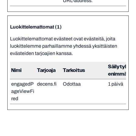
URL-address.
Luokittelemattomat (1)
Luokittelemattomat evästeet ovat evästeitä, joita
luokittelemme parhaillamme yhdessä yksittäisten
evästeiden tarjoajien kanssa.
Säilytyksen
Nimi
Tarjoaja
Tarkoitus
enimmäisk
engagedP
decens.fi
Odottaa
1 päivä
ageViewFi
red