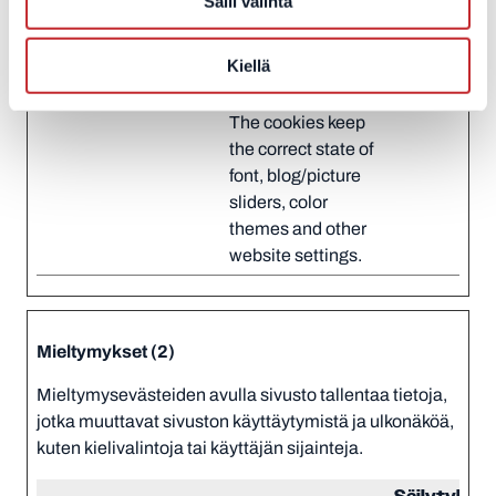
Salli valinta
pports
cookies which
serve the purpose
of content delivery
Kiellä
and presentation.
The cookies keep
the correct state of
font, blog/picture
sliders, color
themes and other
website settings.
Mieltymykset (2)
Mieltymysevästeiden avulla sivusto tallentaa tietoja,
jotka muuttavat sivuston käyttäytymistä ja ulkonäköä,
kuten kielivalintoja tai käyttäjän sijainteja.