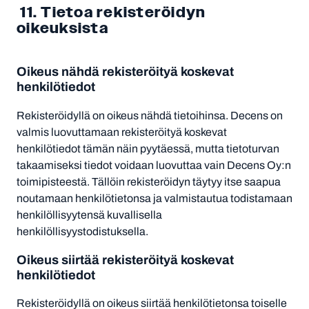
11. Tietoa rekisteröidyn
oikeuksista
Oikeus nähdä rekisteröityä koskevat
henkilötiedot
Rekisteröidyllä on oikeus nähdä tietoihinsa. Decens on
valmis luovuttamaan rekisteröityä koskevat
henkilötiedot tämän näin pyytäessä, mutta tietoturvan
takaamiseksi tiedot voidaan luovuttaa vain Decens Oy:n
toimipisteestä. Tällöin rekisteröidyn täytyy itse saapua
noutamaan henkilötietonsa ja valmistautua todistamaan
henkilöllisyytensä kuvallisella
henkilöllisyystodistuksella.
Oikeus siirtää rekisteröityä koskevat
henkilötiedot
Rekisteröidyllä on oikeus siirtää henkilötietonsa toiselle