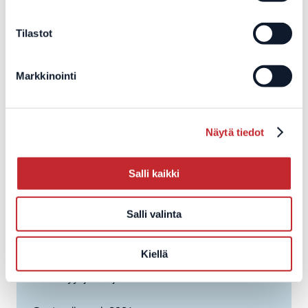
Tilastot
Markkinointi
Näytä tiedot
Salli kaikki
Salli valinta
Eemil Helander
Kiellä
Kestävyysjuoksija