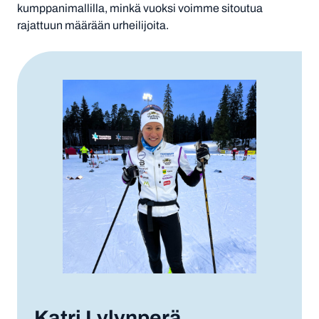
kumppanimallilla, minkä vuoksi voimme sitoutua
rajattuun määrään urheilijoita.
Katri Lylynperä