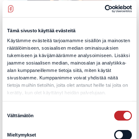
Tämä sivusto käyttää evästeitä
Käytämme evästeitä tarjoamamme sisällön ja mainosten
räätälöimiseen, sosiaalisen median ominaisuuksien
Veera Mattila
tukemiseen ja kävijämäärämme analysoimiseen. Lisäksi
jaamme sosiaalisen median, mainosalan ja analytiikka-
Keskimatkojen juoksija
alan kumppaneillemme tietoja siitä, miten käytät
sivustoamme. Kumppanimme voivat yhdistää näitä
Syntymävuosi: 2003
tietoja muihin tietoihin, joita olet antanut heille tai joita on
Seura: Vammalan seudun Voima
kerätty, kun olet käyttänyt heidän palvelujaan.
Valmentaja: Sami Nikkilä
Suostumuksen
Välttämätön
valinta
Saavutuksia
Mieltymykset