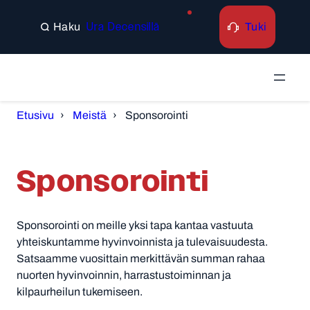
Siirry
sisältöön
Tuki
Ura Decensillä
Search
Etusivu
Meistä
Sponsorointi
Sponsorointi
Sponsorointi on meille yksi tapa kantaa vastuuta
yhteiskuntamme hyvinvoinnista ja tulevaisuudesta.
Satsaamme vuosittain merkittävän summan rahaa
nuorten hyvinvoinnin, harrastustoiminnan ja
kilpaurheilun tukemiseen.