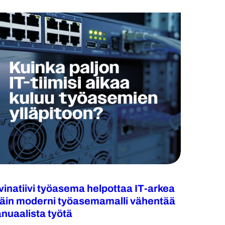
lvinatiivi työasema helpottaa IT-arkea
näin moderni työasemamalli vähentää
nuaalista työtä