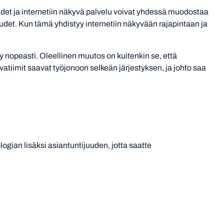
keudet ja internetiin näkyvä palvelu voivat yhdessä muodostaa
ikeudet. Kun tämä yhdistyy internetiin näkyvään rajapintaan ja
 nopeasti. Oleellinen muutos on kuitenkin se, että
vatiimit saavat työjonoon selkeän järjestyksen, ja johto saa
ian lisäksi asiantuntijuuden, jotta saatte