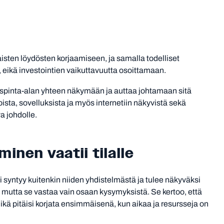
isten löydösten korjaamiseen, ja samalla todelliset
eikä investointien vaikuttavuutta osoittamaan.
pinta-alan yhteen näkymään ja auttaa johtamaan sitä
rkoista, sovelluksista ja myös internetiin näkyvistä sekä
a johdolle.
minen vaatii tilalle
ski syntyy kuitenkin niiden yhdistelmästä ja tulee näkyväksi
mutta se vastaa vain osaan kysymyksistä. Se kertoo, että
mikä pitäisi korjata ensimmäisenä, kun aikaa ja resursseja on