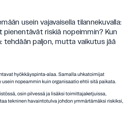
ään usein vajavaisella tilannekuvalla:
et pienentävät riskiä nopeimmin? Kun
aa: tehdään paljon, mutta vaikutus jää
aajentavat hyökkäyspinta-alaa. Samalla uhkatoimijat
 usein nopeammin kuin organisaatio ehtii sitä paikata.
tössä, osin pilvessä ja lisäksi toimittajaketjuissa,
ttaa tekninen havaintotulva johdon ymmärtämäksi riskiksi,