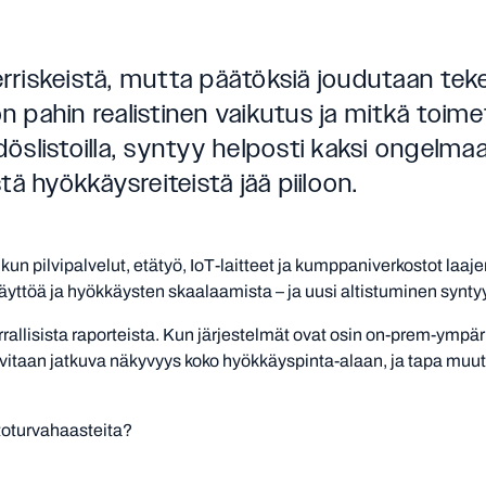
rriskeistä, mutta päätöksiä joudutaan tekem
n pahin realistinen vaikutus ja mitkä toim
öydöslistoilla, syntyy helposti kaksi ongelm
tä hyökkäysreiteistä jää piiloon.
ä, kun pilvipalvelut, etätyö, IoT-laitteet ja kumppaniverkostot l
ttöä ja hyökkäysten skaalaamista – ja uusi altistuminen syntyy
rrallisista raporteista. Kun järjestelmät ovat osin on-prem-ympäris
rvitaan jatkuva näkyvyys koko hyökkäyspinta-alaan, ja tapa muu
toturvahaasteita?