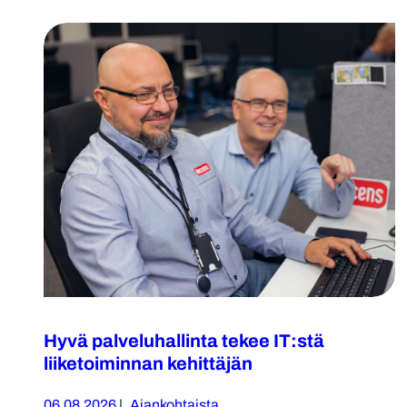
Hyvä palveluhallinta tekee IT:stä
liiketoiminnan kehittäjän
06.08.2026
|
Ajankohtaista