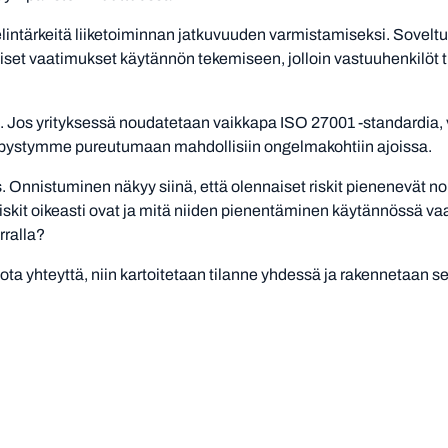
t elintärkeitä liiketoiminnan jatkuvuuden varmistamiseksi. Sovel
liset vaatimukset käytännön tekemiseen, jolloin vastuuhenkilöt t
os yrityksessä noudatetaan vaikkapa ISO 27001 -standardia, vo
in pystymme pureutumaan mahdollisiin ongelmakohtiin ajoissa.
 Onnistuminen näkyy siinä, että olennaiset riskit pienenevät no
riskit oikeasti ovat ja mitä niiden pienentäminen käytännössä vaa
rralla?
 ota yhteyttä, niin kartoitetaan tilanne yhdessä ja rakennetaan sel