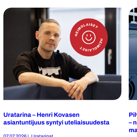
Uratarina – Henri Kovasen
Pi
asiantuntijuus syntyi uteliaisuudesta
– 
ma
07.07.2026
|
Uratarinat