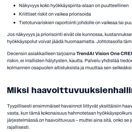
Näkyvyys koko hyökkäyspinta-alaan on puutteellinen
Kriittiset riskit on vaikea priorisoida
Tietoturvariskien raportointi johdolle on vaikeaa tai p
Jos näkyvyys ja priorisointi eivät ole kunnossa, kustannuks
hyökkäyspolut voivat jäädä huomaamatta. Johtotasolla tämä 
TrendAI Vision One CR
Decensin asiakkailleen tarjoama
riskin, ei irrallisten hälytysten, kautta. Palvelu yhdistää tied
kolmannen osapuolen altistuksista ja muuttaa sen selkeäksi 
Miksi haavoittuvuuksienhallint
Tyypillisesti ensimmäiset havainnot liittyvät yksittäisiin haav
vasta, kun tämä kokonaisuus hahmotetaan hyökkäyspolkuna. P
järjestelmässä
on
haavoittuvuus – muttei aina sitä, onko se j
rajallisesti.