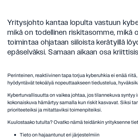
Yritysjohto kantaa lopulta vastuun kybe
mikä on todellinen riskitasomme, mikä o
toimintaa ohjataan siiloista kerätyillä l
epäselväksi. Samaan aikaan osa kriittisis
Perinteinen, reaktiivinen tapa torjua kyberuhkia ei enää riit
hyödyntävät tekoälyä nopeuttaakseen tiedustelua, hyväksikäy
Kyberturvallisuutta on vaikea johtaa, jos tilannekuva syntyy i
kokonaiskuva hämärtyy samalla kun riskit kasvavat. Siksi ta
prioriteeteiksi ja mitattaviksi toimenpiteiksi.
Kuulostaako tutulta? Ovatko nämä teidänkin yrityksenne tie
Tieto on hajaantunut eri järjestelmiin