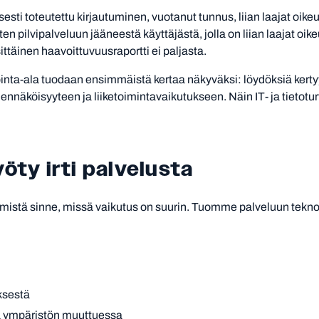
lisesti toteutettu kirjautuminen, vuotanut tunnus, liian laajat oi
uten pilvipalveluun jääneestä käyttäjästä, jolla on liian laajat o
täinen haavoittuvuusraportti ei paljasta.
nta-ala tuodaan ensimmäistä kertaa näkyväksi: löydöksiä kertyy
ennäköisyyteen ja liiketoimintavaikutukseen. Näin IT- ja tietotur
yöty irti palvelusta
stä sinne, missä vaikutus on suurin. Tuomme palveluun teknolog
yksestä
ta ympäristön muuttuessa