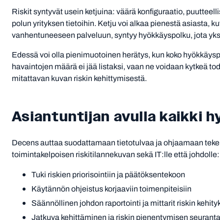
Riskit syntyvät usein ketjuina: väärä konfiguraatio, puutteel
polun yrityksen tietoihin. Ketju voi alkaa pienestä asiasta, k
vanhentuneeseen palveluun, syntyy hyökkäyspolku, jota yksit
Edessä voi olla pienimuotoinen herätys, kun koko hyökkäyspi
havaintojen määrä ei jää listaksi, vaan ne voidaan kytkeä tod
mitattavan kuvan riskin kehittymisestä.
Asiantuntijan avulla kaikki h
Decens auttaa suodattamaan tietotulvaa ja ohjaamaan tekemi
toimintakelpoisen riskitilannekuvan sekä IT:lle että johdolle:
Tuki riskien priorisointiin ja päätöksentekoon
Käytännön ohjeistus korjaaviin toimenpiteisiin
Säännöllinen johdon raportointi ja mittarit riskin kehit
Jatkuva kehittäminen ja riskin pienentymisen seuran