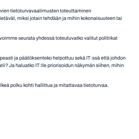
tuvien tietoturvavaatimusten toteuttaminen
ietävät, miksi jotain tehdään ja mihin kokonaisuuteen tai
imme seurata yhdessä toteutuvatko valitut politiikat
peasti ja päätöksenteko helpottuu sekä IT:ssä että johdon
tii? Ja haluatko IT:lle priorisoidun näkymän siihen, mihin
keä polku kohti hallittua ja mitattavaa tietoturvaa.