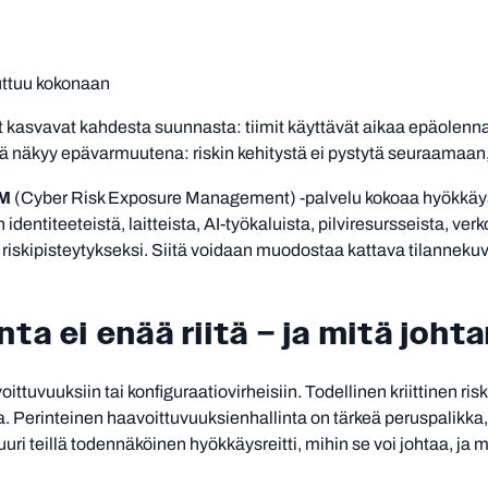
uuttuu kokonaan
et kasvavat kahdesta suunnasta: tiimit käyttävät aikaa epäolenna
näkyy epävarmuutena: riskin kehitystä ei pystytä seuraamaan, 
EM
(Cyber Risk Exposure Management) -palvelu kokoaa hyökkäys
on identiteeteistä, laitteista, AI-työkaluista, pilviresursseista, ve
riskipisteytykseksi. Siitä voidaan muodostaa kattava tilannekuv
a ei enää riitä – ja mitä johta
oittuvuuksiin tai konfiguraatiovirheisiin. Todellinen kriittinen ri
erinteinen haavoittuvuuksienhallinta on tärkeä peruspalikka, 
uuri teillä todennäköinen hyökkäysreitti, mihin se voi johtaa, ja 