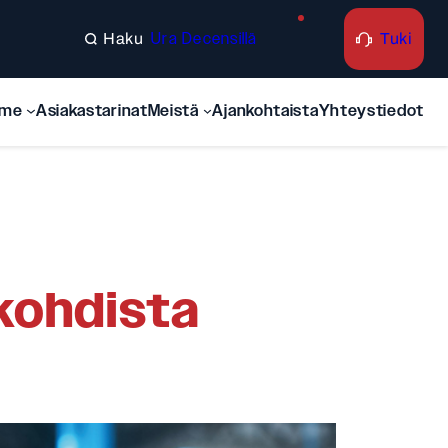
Tuki
Ura Decensillä
Search
mme
Asiakastarinat
Meistä
Ajankohtaista
Yhteystiedot
 kohdista