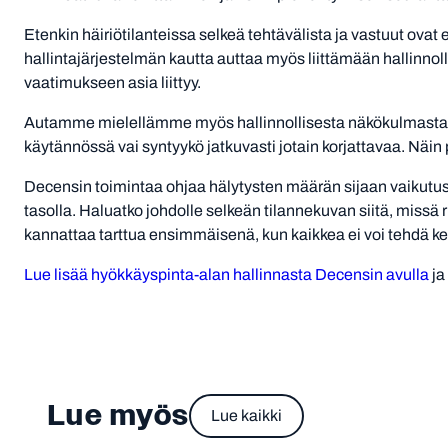
Etenkin häiriötilanteissa selkeä tehtävälista ja vastuut ova
hallintajärjestelmän kautta auttaa myös liittämään hallinnol
vaatimukseen asia liittyy.
Autamme mielellämme myös hallinnollisesta näkökulmasta. J
käytännössä vai syntyykö jatkuvasti jotain korjattavaa. Nä
Decensin toimintaa ohjaa hälytysten määrän sijaan vaikutus.
tasolla. Haluatko johdolle selkeän tilannekuvan siitä, missä 
kannattaa tarttua ensimmäisenä, kun kaikkea ei voi tehdä ke
Lue lisää hyökkäyspinta-alan hallinnasta Decensin avulla
ja
Lue myös
Lue kaikki