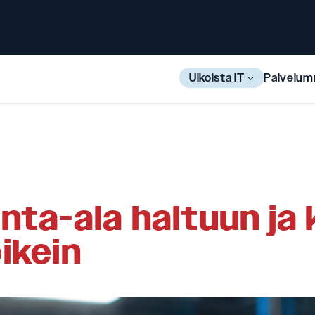
Ulkoista IT
Palvelu
ta-ala haltuun ja
ikein