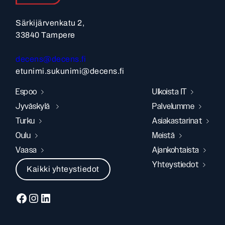
Särkijärvenkatu 2,
33840 Tampere
decens@decens.fi
etunimi.sukunimi@decens.fi
Espoo
Ulkoista IT
Jyväskylä
Palvelumme
Turku
Asiakastarinat
Oulu
Meistä
Vaasa
Ajankohtaista
Yhteystiedot
Kaikki yhteystiedot
Facebook
Instagram
LinkedIn