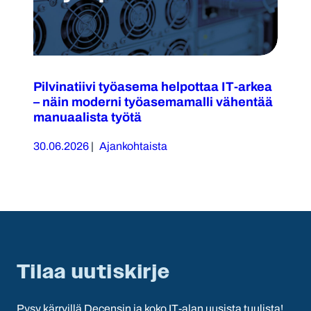
Pilvinatiivi työasema helpottaa IT-arkea
– näin moderni työasemamalli vähentää
manuaalista työtä
30.06.2026
|
Ajankohtaista
Tilaa uutiskirje
Pysy kärryillä Decensin ja koko IT-alan uusista tuulista!