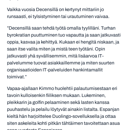
Vaikka vuosia Decensillä on kertynyt mittariin jo
runsaasti, ei tylsistyminen tai urautuminen vaivaa.
”Decensillä saan tehdä työtä omalla tyylilläni. Turhan
byrokratian puuttuminen tuo vapautta ja saan jatkuvasti
oppia, kasvaa ja kehittyä. Kukaan ei hengitä niskaan, ja
saan itse valita miten ja mistä teen työtäni. Opin
jatkuvasti yhä syvällisemmin, mitä lisäarvoa IT-
palvelumme tuovat asiakkaillemme ja miten suurten
organisaatioiden IT-palveluiden hankintamallit
toimivat.”
Vapaa-ajallaan Kimmo huolehtii palautumisestaan eri
tavoin kulloisenkin fiiliksen mukaan. Lukeminen,
pleikkarin ja golfin pelaaminen sekä lasten kanssa
puuhastelu ja pelailu löytyvät ainakin listalta. Espanjan
kieltä hän harjoittelee Duolingo-sovelluksella ja ottaa
siten askeleita kohti pitkän tähtäimen tavoitettaan asua