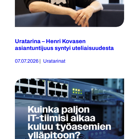
Uratarina – Henri Kovasen
asiantuntijuus syntyi uteliaisuudesta
07.07.2026
|
Uratarinat