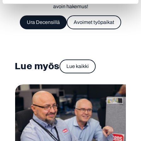
avoin hakemus!
Ura Decensillä
Avoimet työpaikat
Lue myös
Lue kaikki