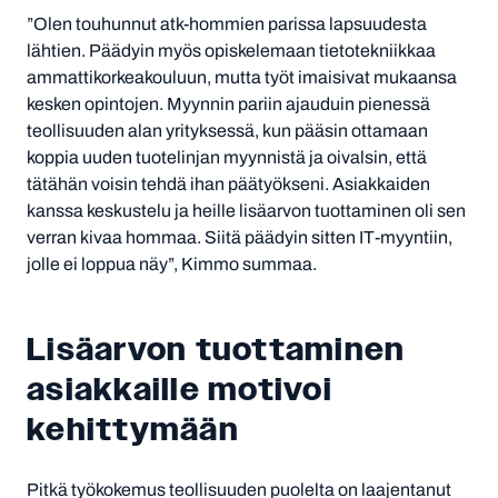
”Olen touhunnut atk-hommien parissa lapsuudesta
lähtien. Päädyin myös opiskelemaan tietotekniikkaa
ammattikorkeakouluun, mutta työt imaisivat mukaansa
kesken opintojen. Myynnin pariin ajauduin pienessä
teollisuuden alan yrityksessä, kun pääsin ottamaan
koppia uuden tuotelinjan myynnistä ja oivalsin, että
tätähän voisin tehdä ihan päätyökseni. Asiakkaiden
kanssa keskustelu ja heille lisäarvon tuottaminen oli sen
verran kivaa hommaa. Siitä päädyin sitten IT-myyntiin,
jolle ei loppua näy”, Kimmo summaa.
Lisäarvon tuottaminen
asiakkaille motivoi
kehittymään
Pitkä työkokemus teollisuuden puolelta on laajentanut