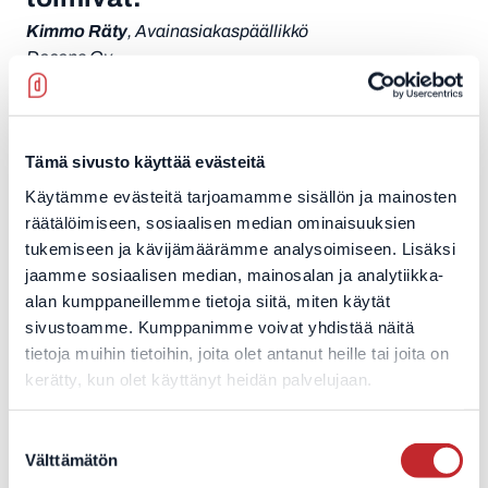
Kimmo Räty
, Avainasiakaspäällikkö
Decens Oy
Tämä sivusto käyttää evästeitä
Käytämme evästeitä tarjoamamme sisällön ja mainosten
Kimmon elämän
räätälöimiseen, sosiaalisen median ominaisuuksien
ykkösiä ja nollia
tukemiseen ja kävijämäärämme analysoimiseen. Lisäksi
jaamme sosiaalisen median, mainosalan ja analytiikka-
alan kumppaneillemme tietoja siitä, miten käytät
50
sivustoamme. Kumppanimme voivat yhdistää näitä
tietoja muihin tietoihin, joita olet antanut heille tai joita on
kerätty, kun olet käyttänyt heidän palvelujaan.
Täytän pyöreitä tammikuussa 2026.
15
Suostumuksen
Välttämätön
valinta
Työkokemukseni vuosina IT-alalta.