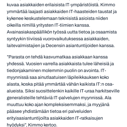
kuvaa asiakkaiden erilaisista IT-ympäristöistä. Kimmo
ymmärtää laajasti asiakkaiden IT-haasteiden taustat ja
kykenee keskustelemaan teknisistä asioista niiden
oikeilla nimillä yritysten IT-tiimien kanssa.
Avainasiakaspäällikön työssä uutta tietoa ja osaamista
syntyykin tiiviissä vuorovaikutuksessa asiakkaiden,
laitevalmistajien ja Decensin asiantuntijoiden kanssa.
”Parasta on tehdä kasvumatkaa asiakkaan kanssa
yhdessä. Vuosien varrella asiakkaista tulee läheisiä ja
tiedonjakaminen molemmin puolin on avointa. IT-
myynnissä saa ainutlaatuisen läpileikkauksen koko
alasta, koska pitää ymmärtää vähän kaikista IT:n osa-
alueista. Siksi suosittelenkin kaikille IT-uraa harkitseville
generalisteille tehtäviä IT-palvelujen myynnissä. Ala
muuttuu koko ajan kompleksisemmaksi, ja myyjänä
pääsee yhdistämään tietoa eri palveluiden
erityisasiantuntijoilta asiakkaiden IT-ratkaisujen
hyödyksi”, Kimmo kertoo.