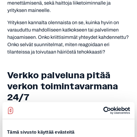
menettämisenä, sekä haittoja liiketoiminnalle ja
yrityksen maineelle.
Yrityksen kannalta olennaista on se, kuinka hyvin on
varauduttu mahdolliseen katkokseen tai palvelimen
hajoamiseen. Onko kriittisimmät yhteydet kahdennettu?
Onko selvät suunnitelmat, miten reagoidaan eri
tilanteissa ja toivutaan häiriöstä tehokkaasti?
Verkko palvelu­na pitää
verkon toimintavarmana
24/7
Decensin verkkopalveluihin sisältyy niin laitteisto kuin
lisenssit, ylläpito ja monikanavainen tuki,
varalaitepalvelu ja laitevaihto, valvonta sekä reagointi
Tämä sivusto käyttää evästeitä
valitun palvelutason mukaisesti. Verkkoasiantuntijat