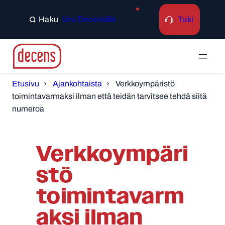
Tuki
Ura Decensillä
Search
Etusivu
Ajankohtaista
Verkkoympäristö
toimintavarmaksi ilman että teidän tarvitsee tehdä siitä
numeroa
Verkkoympäri
stö
toimintavarm
aksi ilman