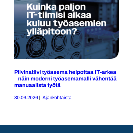
Pilvinatiivi työasema helpottaa IT-arkea
– näin moderni työasemamalli vähentää
manuaalista työtä
30.06.2026
|
Ajankohtaista