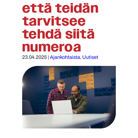
että teidän
tarvitsee
tehdä siitä
numeroa
23.04.2025
|
Ajankohtaista
, 
Uutiset