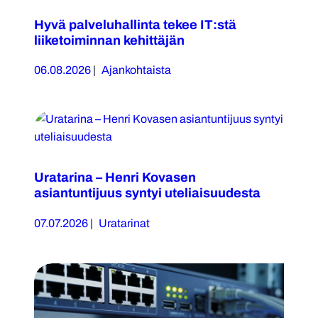
Hyvä palveluhallinta tekee IT:stä
liiketoiminnan kehittäjän
06.08.2026
|
Ajankohtaista
Uratarina – Henri Kovasen
asiantuntijuus syntyi uteliaisuudesta
07.07.2026
|
Uratarinat