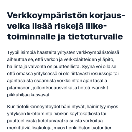
Verkko­ympäris­tön korjaus­
velka lisää riskejä liike­
toimin­nalle ja tieto­turvalle
Tyypillisimpiä haasteita yritysten verkkoympäristöissä
aiheuttaa se, että verkon ja verkkolaitteiden ylläpito,
hallinta ja valvonta on puutteellista. Syynä voi olla se,
että omassa yrityksessä ei ole riittävästi resursseja tai
ajantasaista osaamista verkkoinfran ajan tasalla
pitämiseen, jolloin korjausvelka ja tietoturvariskit
pikkuhiljaa kasvavat.
Kun tietoliikenneyhteydet häiriintyvät, häiriintyy myös
yrityksen liiketoiminta. Verkon käyttökatkosta tai
puutteellisista tietoturvaratkaisuista voi koitua
merkittäviä lisäkuluja, myös henkilöstön työtuntien