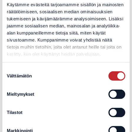
Käytämme evästeitä tarjoamamme sisällön ja mainosten
tukevat yrityksiä niin verkon suunnittelussa ja
räätälöimiseen, sosiaalisen median ominaisuuksien
kehittämisessä, uusien toiminnallisuuksien
tukemiseen ja kävijämäärämme analysoimiseen. Lisäksi
käyttöönotossa kuin erilaissa ongelmatilanteissa.
jaamme sosiaalisen median, mainosalan ja analytiikka-
Kun ostatte meiltä verkon palveluna, saatte tueksenne
alan kumppaneillemme tietoja siitä, miten käytät
kokeneita asiantuntijoita, joilla on yhteensä yli 1500
sivustoamme. Kumppanimme voivat yhdistää näitä
vuotta IT-työkokemusta. Yritys säästää siis aikaa ja
tietoja muihin tietoihin, joita olet antanut heille tai joita on
rahaa, kun ajantasainen asiantuntemus niin verkko-
kerätty, kun olet käyttänyt heidän palvelujaan.
ongelmien kuin muiden IT-haasteiden ratkaisemiseen
löytyy yhdeltä luukulta. Decensin palvelut täyttävät
Suostumuksen
myös uuden kyberturvallisuuslain vaatimukset, joten
Välttämätön
valinta
senkin osalta yrityspäättäjät voivat nukkua yönsä
levollisemmin.
Mieltymykset
Haluatteko toimintavarman ja tietoturvallisen IT-
ympäristön palveluna, jotta voitte keskittyä omaan
Tilastot
liiketoimintaanne? Ota siinä tapauksessa yhteyttä
meihin.
Markkinointi