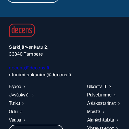
Särkijärvenkatu 2,
33840 Tampere
decens@decens.fi
etunimi.sukunimi@decens.fi
Espoo
Ulkoista IT
Jyväskylä
Palvelumme
Turku
Asiakastarinat
Oulu
Meistä
Vaasa
Ajankohtaista
Yhteystiedot