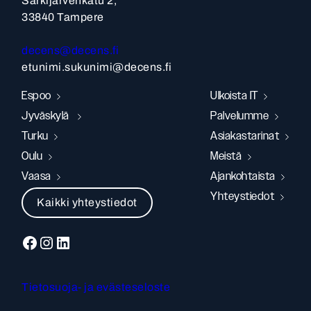
Särkijärvenkatu 2,
33840 Tampere
decens@decens.fi
etunimi.sukunimi@decens.fi
Espoo
Ulkoista IT
Jyväskylä
Palvelumme
Turku
Asiakastarinat
Oulu
Meistä
Vaasa
Ajankohtaista
Yhteystiedot
Kaikki yhteystiedot
Facebook
Instagram
LinkedIn
Tietosuoja- ja evästeseloste