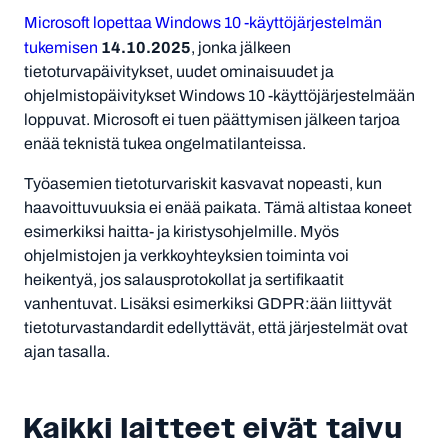
Microsoft lopettaa Windows 10 -käyttöjärjestelmän
14.10.2025
tukemisen
, jonka jälkeen
tietoturvapäivitykset, uudet ominaisuudet ja
ohjelmistopäivitykset Windows 10 -käyttöjärjestelmään
loppuvat. Microsoft ei tuen päättymisen jälkeen tarjoa
enää teknistä tukea ongelmatilanteissa.
Työasemien tietoturvariskit kasvavat nopeasti, kun
haavoittuvuuksia ei enää paikata. Tämä altistaa koneet
esimerkiksi haitta- ja kiristysohjelmille. Myös
ohjelmistojen ja verkkoyhteyksien toiminta voi
heikentyä, jos salausprotokollat ja sertifikaatit
vanhentuvat. Lisäksi esimerkiksi GDPR:ään liittyvät
tietoturvastandardit edellyttävät, että järjestelmät ovat
ajan tasalla.
Kaikki laitteet eivät taivu