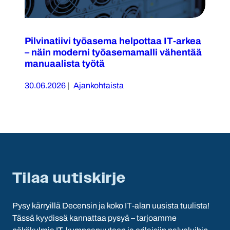
Pilvinatiivi työasema helpottaa IT-arkea
– näin moderni työasemamalli vähentää
manuaalista työtä
30.06.2026
|
Ajankohtaista
Tilaa uutiskirje
Pysy kärryillä Decensin ja koko IT-alan uusista tuulista!
Tässä kyydissä kannattaa pysyä – tarjoamme