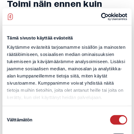
Toimi näin ennen kuin
Windows 10 -tuki loppuu:
Päivitä työasemat Windows 11:een
mahdollisimman pian
, jos ne täyttävät
Tämä sivusto käyttää evästeitä
käyttöjärjestelmän edellyttämät vaatimukset.
Käytämme evästeitä tarjoamamme sisällön ja mainosten
Ruuhkaiseen syksyyn ei kannata odottaa.
räätälöimiseen, sosiaalisen median ominaisuuksien
Vaihda laitteet, jotka eivät tue Windows 11:tä
,
tukemiseen ja kävijämäärämme analysoimiseen. Lisäksi
jaamme sosiaalisen median, mainosalan ja analytiikka-
jotta tietoturvanne ei pääse vaarantumaan.
alan kumppaneillemme tietoja siitä, miten käytät
Jos tarvitsette lisäaikaa siirtymiseen
, ostakaa
sivustoamme. Kumppanimme voivat yhdistää näitä
Extended Security Updates (ESU) -ohjelma
tietoja muihin tietoihin, joita olet antanut heille tai joita on
Windows 10:lle, jolla turvaatte tietoturvapäivitykset
kerätty, kun olet käyttänyt heidän palvelujaan.
myös jatkossa.
Tarvitsetteko apua Windows 11 -aikakauteen
Suostumuksen
siirtymisessä ja laitteiden uudistamisessa? Me
Välttämätön
valinta
autamme laiteympäristön kartoittamisessa, uusien