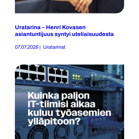
Uratarina – Henri Kovasen
asiantuntijuus syntyi uteliaisuudesta
07.07.2026
|
Uratarinat