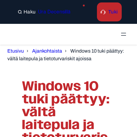
Tuki
Ura Decensillä
Search
Etusivu
Ajankohtaista
Windows 10 tuki päättyy:
vältä laitepula ja tietoturvariskit ajoissa
Windows 10
tuki päättyy:
vältä
laitepula ja